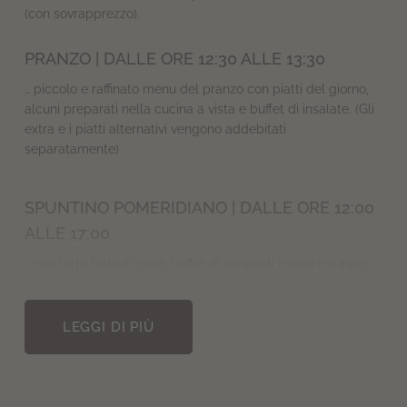
(con sovrapprezzo).
PRANZO | DALLE ORE 12:30 ALLE 13:30
… piccolo e raffinato menu del pranzo con piatti del giorno,
alcuni preparati nella cucina a vista e buffet di insalate.
(Gli
extra e i piatti alternativi vengono addebitati
separatamente)
SPUNTINO POMERIDIANO | DALLE ORE 12:00
ALLE 17:00
… con torte fatte in casa, buffet di antipasti freddi e zuppe,
angolo vital con una ricca selezione di tisane.
CENA | DALLE ORE 19:00 ALLE 20:30
LEGGI DI PIÙ
Il nostro menu à la carte fino a 6 portate, serviti nel nostro
rinomato ristorante, sono una vera e propria esperienza
culinaria: vi aspettano prelibatezze settimanali al buffet,