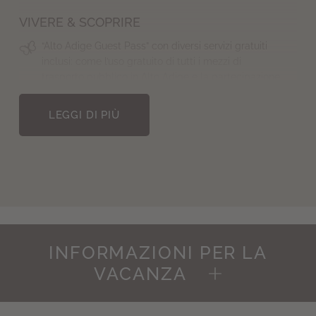
VIVERE & SCOPRIRE
“Alto Adige Guest Pass” con diversi servizi gratuiti
inclusi: come l’uso gratuito di tutti i mezzi di
trasporto pubblico in Alto Adige e la partecipazione
gratuita ai programmi di attività settimanali
dell’Associazione Turistica di Valdaora d’estate e
LEGGI DI PIÙ
d’inverno
Servizio giornali
I quotidiani possono essere presi in prestito
gratuitamente nell’area bar dalle ore 8:30 – si prega
di rimetterli a posto dopo l’uso. Su richiesta
possiamo anche fornirvi il vostro giornale abituale.
SMART WORKING
INFORMAZIONI PER LA
VACANZA
Il carosello di idee del Mirabell: la sala seminari è a
disposizione dei nostri ospiti ogni giorno, gratuitamente, se
non già occupata.