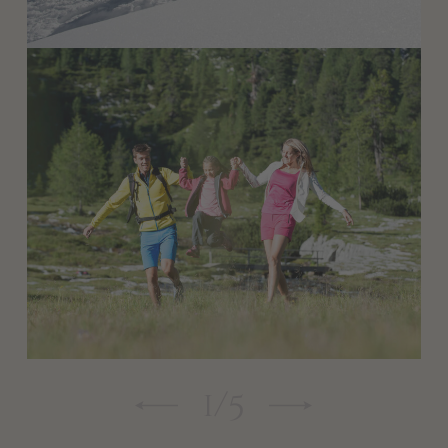
sciistico del Plan de Corones o del Dolomiti
Superski è disponibile direttamente alla reception
(per le riduzioni di prezzi sugli skipass per anziani e
bambini è necessaria la carta d’identità) –
pagamento in loco.
Servizio giornaliero di navetta e pick-up per gli
impianti di risalita del Plan de Corones in inverno
(distanza: 2,5 km)
“Alto Adige Guest Pass”: vi dà diritto all’uso gratuito
di tutti i mezzi pubblici in Alto Adige
1
/
5