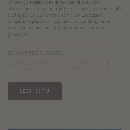
Utilizzo giornaliero della fitness del Mirabell con
attrezzature cardio e per il potenziamento muscolare di alta
qualità, per un allenamento completo. L’accesso è
consentito a partire dai 14 anni e solo con abbigliamento
sportivo (non con il costume da bagno) e scarpe da
ginnastica.
SERVIZI PER L’ESTATE
Noleggio gratuito di bastoncini da nordic walking,
di zaini e bastoncini telescopici da trekking per le
escursioni Vital
Noleggio di biciclette (mountain bike e bici da
LEGGI DI PIÙ
cross), con caschi inclusi
Noleggio di bici elettriche (€ 35 al giorno)
Noleggio di attrezzatura da golf
Programma di attività all’aperto con le nostre guide: