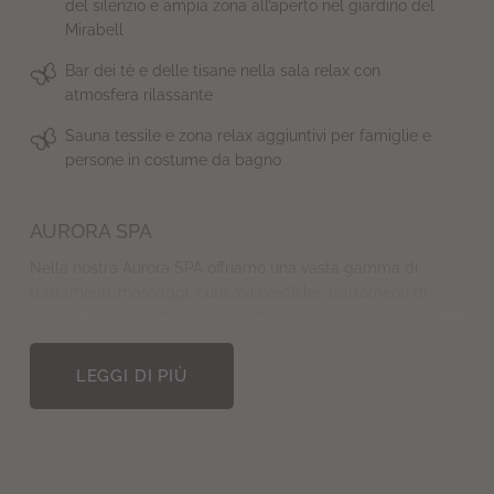
del silenzio e ampia zona all’aperto nel giardino del
Mirabell
Bar dei tè e delle tisane nella sala relax con
atmosfera rilassante
Sauna tessile e zona relax aggiuntivi per famiglie e
persone in costume da bagno
AURORA SPA
Nella nostra Aurora SPA offriamo una vasta gamma di
trattamenti, massaggi, cure ayurvediche, trattamenti di
coppia, pacchetti benessere e molto altro ancora a cura
dello staff egregiamente preparato.
LEGGI DI PIÙ
La nostra area SPA è una zona di assoluta
tranquillità. Vi preghiamo di rispettarlo. I bambini
sotto i 14 anni non possono accedere.
Trattamenti nell’Aurora Spa: al fine di soddisfare al