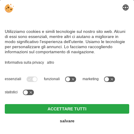
CANI & ANIMALI DOMESTICI
Per il vostro cane calcoliamo un importo forfettario di € 35
al giorno, cibo escluso. Per garantire il massimo comfort al
Suo cane durante il soggiorno, mettiamo a disposizione una
coperta morbida, una ciotola per il cibo e una per l’acqua.
Per ragioni igieniche, i vostri amici a quattro zampe non
sono ammessi nell’Aurora Spa, nell’Aurora Acqua (piscina) e
nella zona Aurora Sauna, né nella sala da pranzo e nel
giardino. Vi chiediamo gentilmente di informare la reception
sull’orario in cui il nostro staff può pulire la vostra camera o
semplicemente di appendere il cartello di pulizia sulla
maniglia della porta.
PARCHEGGIO
CONSIGLI
PERSONALIZZATI:
Il parcheggio esterno gratuito dell’hotel si trova proprio di
fronte al complesso alberghiero. Chi prenota in anticipo può
Tel. +39 0474 49 61 91
parcheggiare nel parcheggio sotterraneo, dove i posti auto
hotel@mirabell.it
sono numerati. Il posto auto a voi assegnato è a vostra
MENU
OFFERTE
LAST MINUTE
RICHIESTA
PRENOTAZIONE
disposizione gratuitamente per tutta la durata del vostro