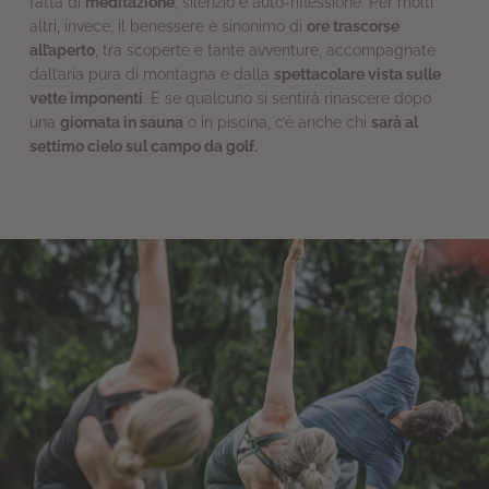
fatta di
meditazione
, silenzio e auto-riflessione. Per molti
altri, invece, il benessere è sinonimo di
ore trascorse
all’aperto
, tra scoperte e tante avventure, accompagnate
dall’aria pura di montagna e dalla
spettacolare vista sulle
vette imponenti
. E se qualcuno si sentirà rinascere dopo
una
giornata in sauna
o in piscina, c’è anche chi
sarà al
settimo cielo sul campo da golf.