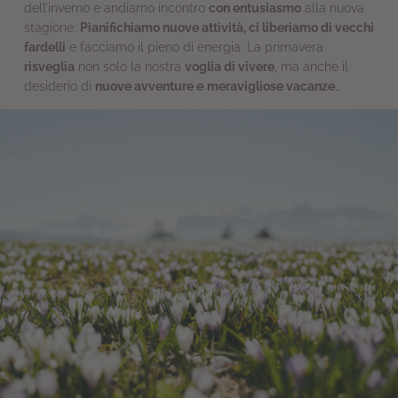
dell’inverno e andiamo incontro
con entusiasmo
alla nuova
stagione.
Pianifichiamo nuove attività,
ci liberiamo di vecchi
fardelli
e facciamo il pieno di energia. La primavera
risveglia
non solo la nostra
voglia di vivere
, ma anche il
desiderio di
nuove avventure e
meravigliose vacanze
…