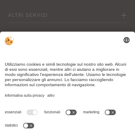
Galleria immagini
ALTRI
SERVIZI:
Previsioni meteo & webcam
Condizioni di cancellazione
Buoni regalo
Servizi inclusi
Shop
Condizioni & prezzi per i bambini
Download
News
Lavora con noi
Part. IVA IT00504890211 . CIN Hotel Mirabell: IT021106A1WNCUOZ7A .
CIN Residence Bacher: IT021106B4FK6Y4V7N
Note legali
.
Direttiva privacy
.
Dichiarazione di accessibilità
.
Impostazioni
cookie individuali
.
© Webdesign by