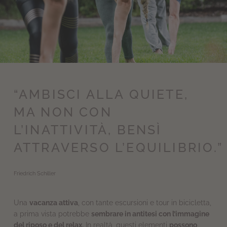
“AMBISCI ALLA QUIETE,
MA NON CON
L’INATTIVITÀ, BENSÌ
ATTRAVERSO L’EQUILIBRIO.”
Friedrich Schiller
Una
vacanza attiva
, con tante escursioni e tour in bicicletta,
a prima vista potrebbe
sembrare in antitesi con l’immagine
del riposo e del relax.
In realtà, questi elementi
possono