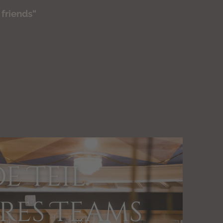
 friends“
e Teil
res Teams