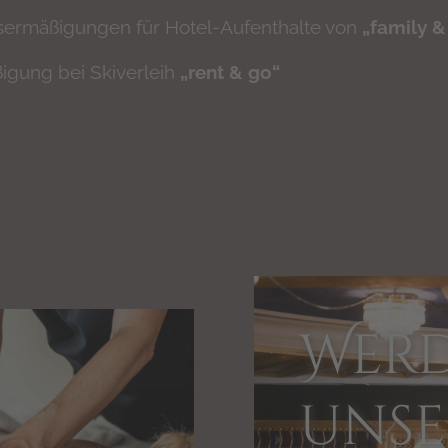
sermäßigungen für Hotel-Aufenthalte von
„family &
igung bei Skiverleih
„rent & go“
Werd
unse