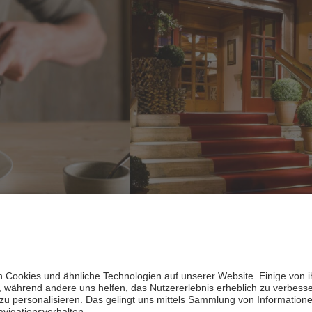
INITIATIV­­BEWERB
Du möchtest unbedingt Teil u