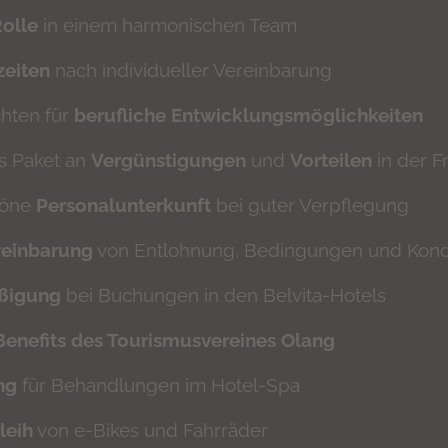
olle
in einem harmonischen Team
zeiten
nach individueller Vereinbarung
chten für
berufliche Entwicklungsmöglichkeiten
es Paket an
Vergünstigungen
und
Vorteilen
in der F
höne
Personalunterkunft
bei guter Verpflegung
ereinbarung
von Entlohnung, Bedingungen und Kond
ßigung
bei Buchungen in den Belvita-Hotels
Benefits des Tourismusvereines Olang
ng
für Behandlungen im Hotel-Spa
leih
von e-Bikes und Fahrräder