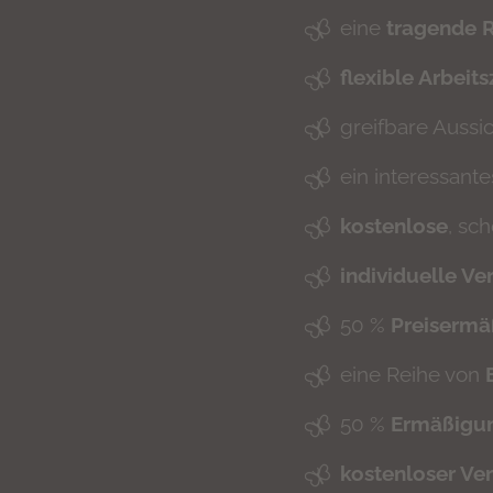
eine
tragende R
flexible Arbeits
greifbare Aussi
ein interessant
kostenlose
, sc
individuelle V
50 %
Preisermä
eine Reihe von
50 %
Ermäßigu
kostenloser Ver