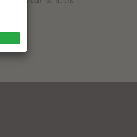
es zu geben? Dann sende uns
ung
zu!
RBEN