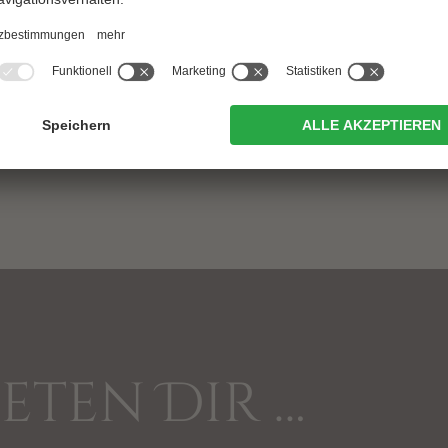
und bist motiviert Dein Best
gerne Deine
Initiativ­bewerb
MEHR ERFAHREN & BEWE
ieten Dir …