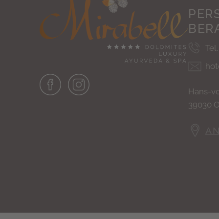
PER
BER
Tel
hot
Hans-vo
39030 Ol
AN