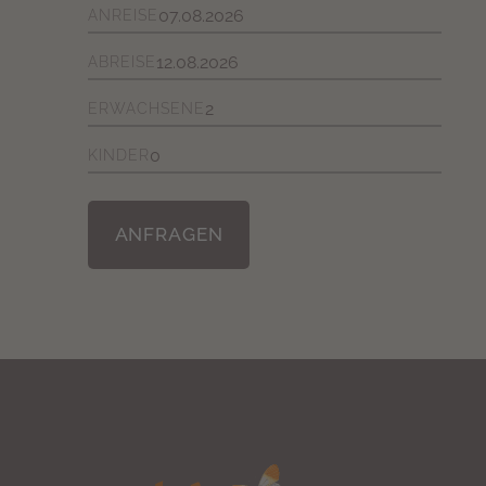
ANREISE
ABREISE
ERWACHSENE
KINDER
ANFRAGEN