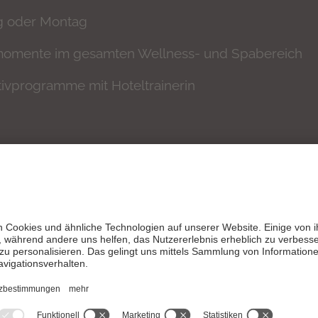
g oder Montag
omente im gesamten Wellness- und Spabereich
tivprogramme mit Hoteltrainerin
HE LINKS