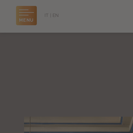
IT
EN
MENU