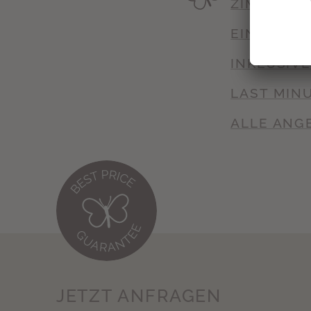
ZIMMER, S
EINDRÜCK
INKLUSIV
LAST MIN
ALLE ANG
JETZT ANFRAGEN