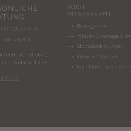
SÖNLICHE
AUCH
INTERESSANT:
ATUNG:
Bildergalerie
. +39 0474 49 61 91
Wettervorhersage & 
el@mirabell.it
Stornobedingungen
n-Perthaler-Straße 11,
Inklusivleistungen
ang, Südtirol, Italien
Konditionen & Kinderpr
REISE