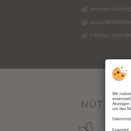
Anreise Sonnta
1000 Wohlfühlm
Fitness- und Ak
NÜTZLIC