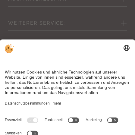
Bildergalerie
WEITERER
SERVICE:
Wettervorhersage & Webcam
Stornobedingungen
Gutscheine
Inklusivleistungen
Hotelshop
Konditionen & Kinderpreise
Downloads
News
Jobs
MwSt.-Nr. IT00504890211 . CIN Hotel Mirabell: IT021106A1WNCUOZ7A .
CIN Residence Bacher: IT021106B4FK6Y4V7N
Impressum
.
Datenschutz
.
Erklärung zur Barrierefreiheit
.
Individuelle Cookie-
Einstellungen
.
© Webdesign by